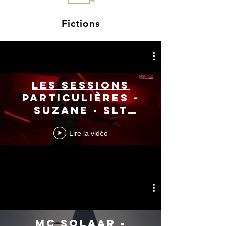
Fictions
Les Sessions
Particulières -
Suzane - SLT
(live) | Jamais
Lire la vidéo
trop fiers
MC SOLAAR -