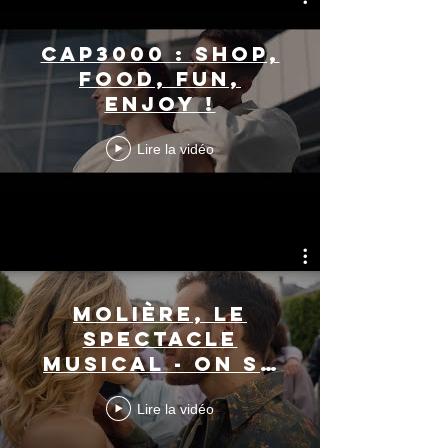
CAP3000 : SHOP,
FOOD, FUN,
ENJOY !
Lire la vidéo
Molière, le
spectacle
musical - On se
moque (Clip
Lire la vidéo
officiel)